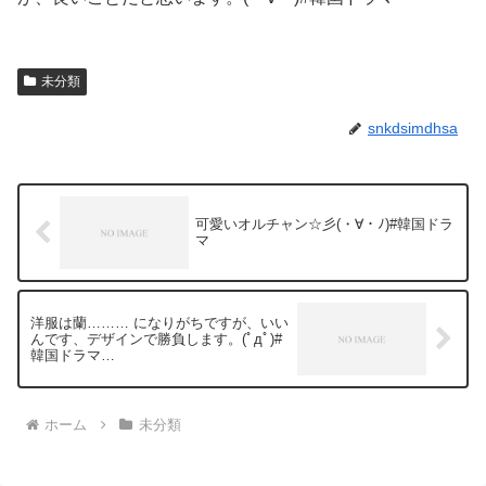
未分類
snkdsimdhsa
可愛いオルチャン☆彡(・∀・ﾉ)#韓国ドラ
マ
洋服は蘭……… になりがちですが、いい
んです、デザインで勝負します。(ﾟдﾟ)#
韓国ドラマ
http://kdvod92.mozkd.net/sid0026558-4/
ホーム
未分類