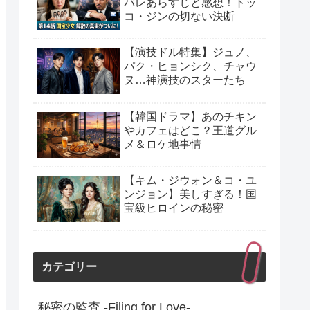
バレあらすじと感想！トッ
コ・ジンの切ない決断
【演技ドル特集】ジュノ、
パク・ヒョンシク、チャウ
ヌ…神演技のスターたち
【韓国ドラマ】あのチキン
やカフェはどこ？王道グル
メ＆ロケ地事情
【キム・ジウォン＆コ・ユ
ンジョン】美しすぎる！国
宝級ヒロインの秘密
カテゴリー
秘密の監査 -Filing for Love-