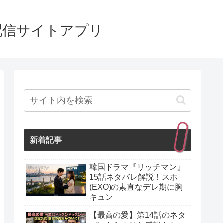
配信サイトアプリ
新着記事
韓国ドラマ『リッチマン』
15話ネタバレ解説！スホ
(EXO)の素直なデレ期に胸
キュン
【最高の愛】第14話のネタ