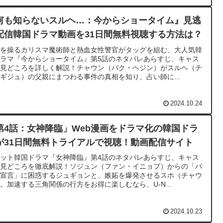
何も知らないスルヘ…：今からショータイム』見逃
配信韓国ドラマ動画を31日間無料視聴する方法は？
霊を操るカリスマ魔術師と熱血女性警官がタッグを組む、大人気韓
ラマ『今からショータイム』第5話のネタバレあらすじ、キャス
、見どころを詳しく解説！チャウン（パク・ヘジン）がスルヘ（チ
ギジュ）の父親にまつわる事件の真相を知り、占い師に...
2024.10.24
第4話：女神降臨」Web漫画をドラマ化の韓国ドラ
が31日間無料トライアルで視聴！動画配信サイト
ット韓国ドラマ『女神降臨』第4話のネタバレあらすじ、キャス
、見どころを徹底解説！ソジュン（ファン・イニョプ）からの「パ
リ宣言」に困惑するジュギョンと、嫉妬を爆発させるスホ（チャウ
。加速する三角関係の行方をお得に楽しむなら、U-N...
2024.10.23