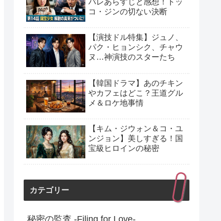
バレあらすじと感想！トッ
コ・ジンの切ない決断
【演技ドル特集】ジュノ、
パク・ヒョンシク、チャウ
ヌ…神演技のスターたち
【韓国ドラマ】あのチキン
やカフェはどこ？王道グル
メ＆ロケ地事情
【キム・ジウォン＆コ・ユ
ンジョン】美しすぎる！国
宝級ヒロインの秘密
カテゴリー
秘密の監査 -Filing for Love-