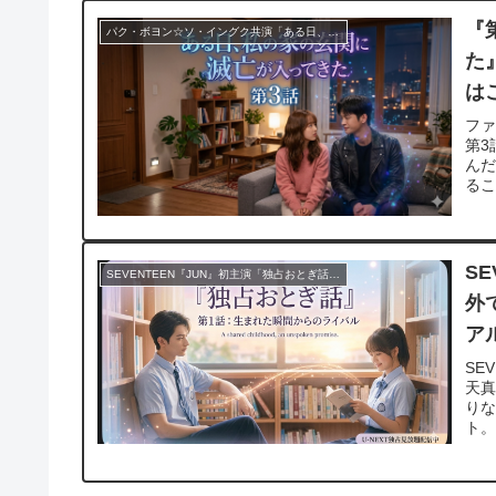
『
パク・ボヨン☆ソ・イングク共演「ある日、私の家の玄関に滅亡が入ってきた」の韓国ドラマの動画配信が31日間無料トライアルで視聴出来る！
た
は
フ
第3
ん
るこ
S
SEVENTEEN『JUN』初主演「独占おとぎ話」31日間無料トライアル！ドラマ動画配信サイト
外
ア
SE
天
り
ト。