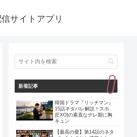
配信サイトアプリ
新着記事
韓国ドラマ『リッチマン』
15話ネタバレ解説！スホ
(EXO)の素直なデレ期に胸
キュン
【最高の愛】第14話のネタ