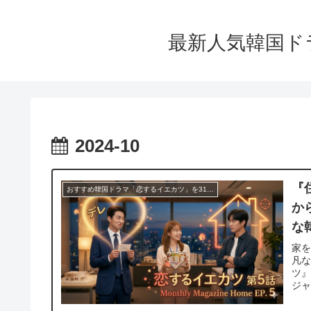
最新人気韓国ド
2024-10
『
おすすめ韓国ドラマ「恋するイエカツ」を31日間無料トライアルで視聴！人気動画配信アプリ
か
な
家を
凡
ツ』
ジャ