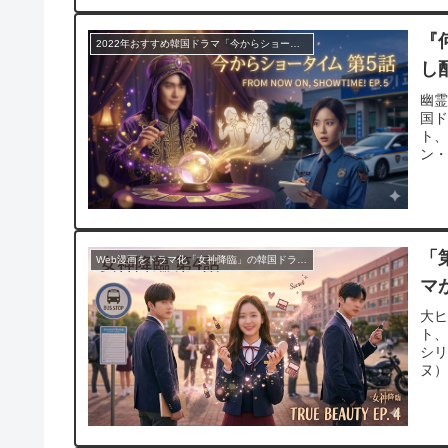
『
2022年おすすめ韓国ドラマ「今からショータイム」の31日間無料トライアルで視聴する動画配信アプリ
し
幽
国ド
ト
ン・
「
Web漫画をドラマ化「女神降臨」の韓国ドラマが31日間無料トライアルで視聴！動画配信アプリ
マ
大ヒ
ト
シ
ヌ）