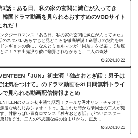
第3話：ある日、私の家の玄関に滅亡が入ってき
』韓国ドラマ動画を見られるおすすめのVODサイト
これだ！
ァンタジーロマンス『ある日、私の家の玄関に滅亡が入ってきた』
話のネタバレあらすじと見どころを徹底解説！命懸けの契約を結
だドンギョンの前に、なんとミョルマンが「同居」を提案して居座
とに！？神出鬼没な彼に翻弄されながらも、二人の奇妙...
2024.10.22
EVENTEEN『JUN』初主演「独占おとぎ話：男子は
では気をつけて」のドラマ動画を31日間無料トライ
ルで見られる動画配信情報まとめ
VENTEENのジュン初主演で話題！クールな秀才リン・チャオと、
真爛漫な幼なじみシャオ・トゥ。生まれた時から隣同士の二人が織
なす、甘酸っぱい青春ロマンス『独占おとぎ話』がついにスター
第1話では、二人の不思議な縁の始まりから、正反...
2024.10.21