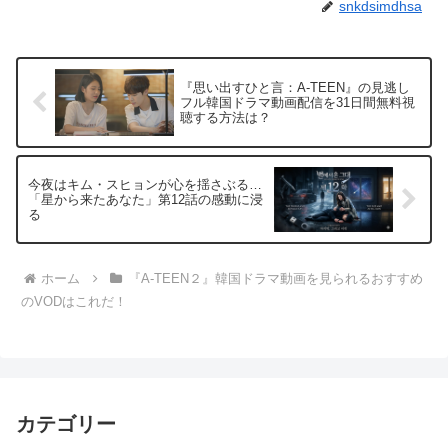
snkdsimdhsa
『思い出すひと言：A-TEEN』の見逃し
フル韓国ドラマ動画配信を31日間無料視
聴する方法は？
今夜はキム・スヒョンが心を揺さぶる…
「星から来たあなた」第12話の感動に浸
る
ホーム
『A-TEEN２』韓国ドラマ動画を見られるおすすめ
のVODはこれだ！
カテゴリー