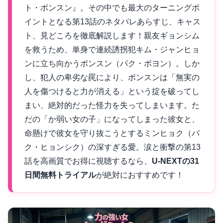
ト・ボンスン』。その中でも最大のターニングポ
イントとなる第13話のネタバレあらすじ、キャス
ト、見どころを徹底解説します！親友ギョンシム
を救うため、単身で連続誘拐犯キム・ジャンヒョ
ンに立ち向かうボンスン（パク・ボヨン）。しか
し、犯人の卑劣な罠により、ボンスンは「無実の
人を傷つけると力が消える」という掟を破ってし
まい、絶対的だった怪力を失ってしまいます。た
だの「か弱い女の子」になってしまった彼女と、
命懸けで彼女を守り抜こうとするミンヒョク（パ
ク・ヒョンシク）の深すぎる愛。涙と衝撃の第13
話を高画質でお得に視聴するなら、
U-NEXTの31
日間無料トライアル
が絶対におすすめです！