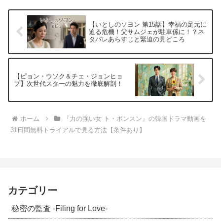
【いとしのソヨン 第15話】幸福の足元に
迫る危機！父サムジェが駐車係に！？ネ
タバレあらすじと緊迫の見どころ
【ピョン・ウソク＆チェ・ジョンヒョ
プ】次世代スターの魅力を徹底解剖！
ホーム
『力の強い女 ト・ボンスン』の韓国ドラマ動画を
31日間無料トライアルで見る方法【条件あり】
カテゴリー
秘密の監査 -Filing for Love-