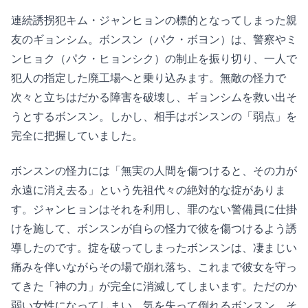
連続誘拐犯キム・ジャンヒョンの標的となってしまった親
友のギョンシム。ボンスン（パク・ボヨン）は、警察やミ
ンヒョク（パク・ヒョンシク）の制止を振り切り、一人で
犯人の指定した廃工場へと乗り込みます。無敵の怪力で
次々と立ちはだかる障害を破壊し、ギョンシムを救い出そ
うとするボンスン。しかし、相手はボンスンの「弱点」を
完全に把握していました。
ボンスンの怪力には「無実の人間を傷つけると、その力が
永遠に消え去る」という先祖代々の絶対的な掟がありま
す。ジャンヒョンはそれを利用し、罪のない警備員に仕掛
けを施して、ボンスンが自らの怪力で彼を傷つけるよう誘
導したのです。掟を破ってしまったボンスンは、凄まじい
痛みを伴いながらその場で崩れ落ち、これまで彼女を守っ
てきた「神の力」が完全に消滅してしまいます。ただのか
弱い女性になってしまい、気を失って倒れるボンスン。そ