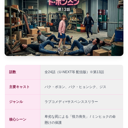
話数
全24話（U-NEXT等 配信版）※第13話
主要キャスト
パク・ボヨン、パク・ヒョンシク、ジス
ジャンル
ラブコメディ×サスペンススリラー
卑劣な罠による「怪力喪失」 / ミンヒョクの命
核心シーン
懸けの保護