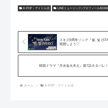
​K-POP・アイドル沼
LINEミュージック♪プロフィールBGM
スキズ8周年ソング『별, 빛 (S
視聴しよう♡
韓国ドラマ『月水金火木土』第7話ネタバレ
ホーム
​K-POP・アイドル沼