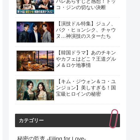
バレあらすじと感想！トッ
コ・ジンの切ない決断
【演技ドル特集】ジュノ、
パク・ヒョンシク、チャウ
ヌ…神演技のスターたち
【韓国ドラマ】あのチキン
やカフェはどこ？王道グル
メ＆ロケ地事情
【キム・ジウォン＆コ・ユ
ンジョン】美しすぎる！国
宝級ヒロインの秘密
カテゴリー
秘密の監査 -Filing for Love-