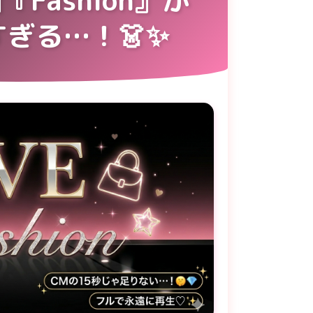
ぎる…！👗✨