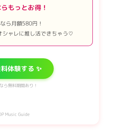
ならもっとお得！
なら月額580円！
オシャレに推し活できちゃう♡
料体験する ✨
なら無料期間あり！
P Music Guide