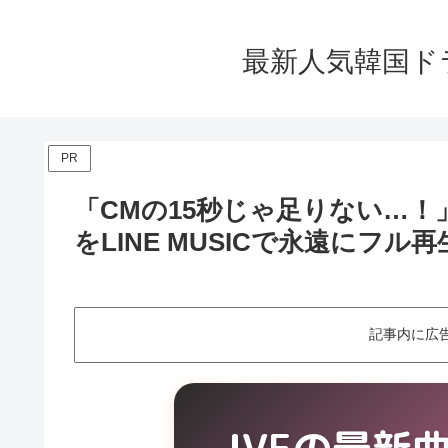
最新人気韓国ド
PR
「CMの15秒じゃ足りない…！」I
をLINE MUSICで永遠にフル再
記事内に広
IVEの最新曲