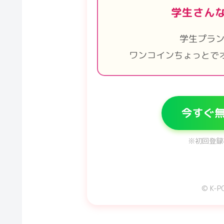
学生さん
学生プラン
ワンコインちょっとで
今すぐ無
※初回登録
© K-PO