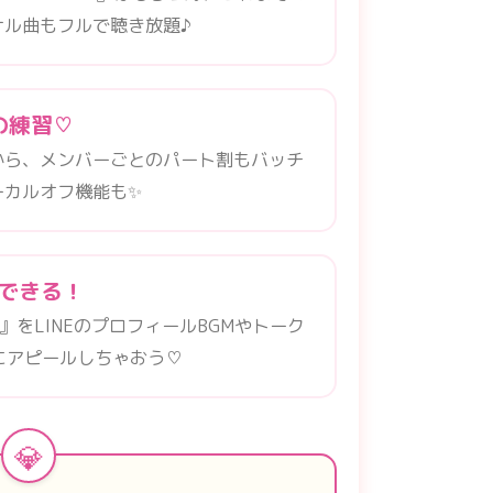
ナル曲もフルで聴き放題♪
の練習♡
から、メンバーごとのパート割もバッチ
ーカルオフ機能も✨
定できる！
n』をLINEのプロフィールBGMやトーク
にアピールしちゃおう♡
💎