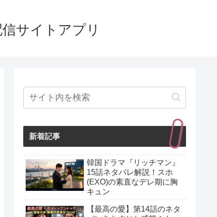
配信サイトアプリ
新着記事
韓国ドラマ『リッチマン』
15話ネタバレ解説！スホ
(EXO)の素直なデレ期に胸
キュン
【最高の愛】第14話のネタ