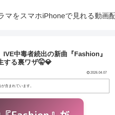
ラマをスマホiPhoneで見れる動画
VE中毒者続出の新曲『Fashion』
生する裏ワザ🤫💎
2026.04.07
告が含まれています。
『Fashion』が