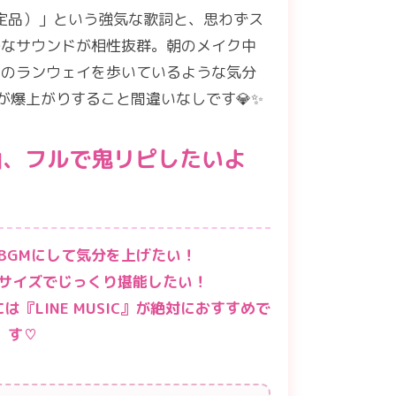
on（私は限定品）」という強気な歌詞と、思わずス
快なサウンドが相性抜群。朝のメイク中
けのランウェイを歩いているような気分
が爆上がりすること間違いなしです💎✨
神曲、フルで鬼リピしたいよ
日のBGMにして気分を上げたい！
ルサイズでじっくり堪能したい！
には
『LINE MUSIC』
が絶対におすすめで
す♡