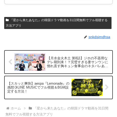
『星から来たあなた』の韓国ドラマ動画を31日間無料でフル視聴する
方法アプリ
snkdsimdhsa
【月水金火木土 第8話】ジホの不器用な
デレ期到来！？完璧すぎる妻サンウンに
惚れ直す胸キュン食事会のネタバレあら
すじ
【スカッと爽快】aespa『Lemonade』の
感想🍋LINE MUSICでフル視聴＆BGM設
定する方法！
ホーム
『星から来たあなた』の韓国ドラマ動画を31日間
無料でフル視聴する方法アプリ