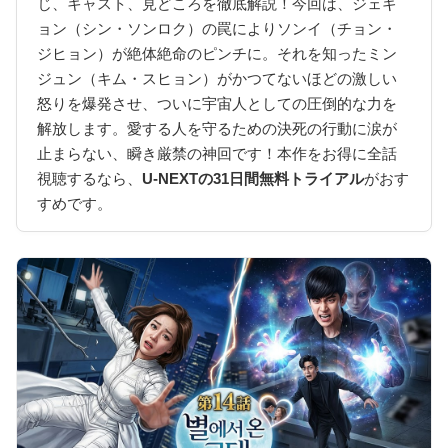
じ、キャスト、見どころを徹底解説！今回は、ジェギ
ョン（シン・ソンロク）の罠によりソンイ（チョン・
ジヒョン）が絶体絶命のピンチに。それを知ったミン
ジュン（キム・スヒョン）がかつてないほどの激しい
怒りを爆発させ、ついに宇宙人としての圧倒的な力を
解放します。愛する人を守るための決死の行動に涙が
止まらない、瞬き厳禁の神回です！本作をお得に全話
視聴するなら、
U-NEXTの31日間無料トライアル
がおす
すめです。