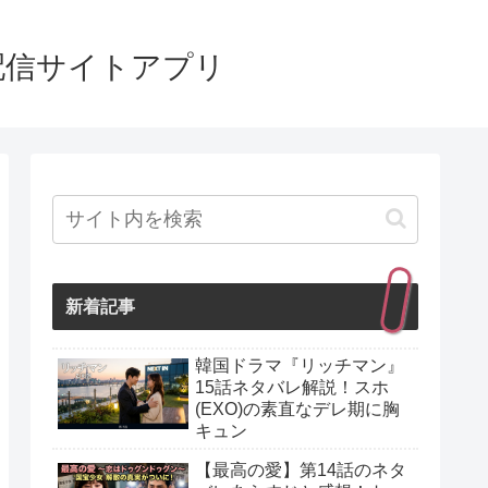
配信サイトアプリ
新着記事
韓国ドラマ『リッチマン』
15話ネタバレ解説！スホ
(EXO)の素直なデレ期に胸
キュン
【最高の愛】第14話のネタ