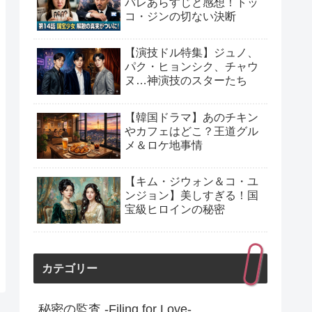
バレあらすじと感想！トッ
コ・ジンの切ない決断
【演技ドル特集】ジュノ、
パク・ヒョンシク、チャウ
ヌ…神演技のスターたち
【韓国ドラマ】あのチキン
やカフェはどこ？王道グル
メ＆ロケ地事情
【キム・ジウォン＆コ・ユ
ンジョン】美しすぎる！国
宝級ヒロインの秘密
カテゴリー
秘密の監査 -Filing for Love-