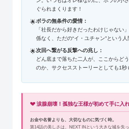
ン。いつもはオレ様なのに、ボラの小
ぐられまくります！
ボラの無条件の愛情：
🌟
「社長だから好きだったわけじゃない
係なく、ただの“イ・ユチャン”という
次回へ繋がる反撃への兆し：
🌟
どん底まで落ちた二人が、ここからどうや
のか、サクセスストーリーとしても1秒
💔 涙腺崩壊！孤独な王様が初めて手に入
お金や名誉よりも、大切なものに気づく時。
第14話の美しさは、NEXT INという大きな城