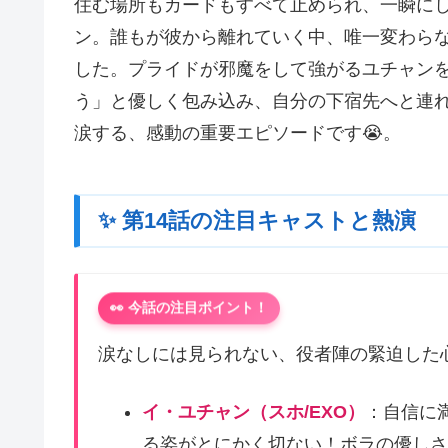
住む場所もカードもすべて止められ、一瞬に
ン。誰もが彼から離れていく中、唯一変わら
した。プライドが邪魔をして強がるユチャン
う」と優しく包み込み、自分の下宿先へと連
涙する、感動の重要エピソードです😭。
✨ 第14話の注目キャストと熱演
👀 今話の注目ポイント！
涙なしには見られない、役者陣の緊迫した
イ・ユチャン（スホ/EXO）
：自信に
る姿がとにかく切ない！ボラの優しさ