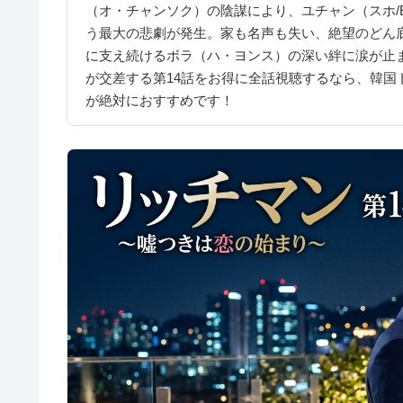
（オ・チャンソク）の陰謀により、ユチャン（スホ/E
う最大の悲劇が発生。家も名声も失い、絶望のどん
に支え続けるボラ（ハ・ヨンス）の深い絆に涙が止
が交差する第14話をお得に全話視聴するなら、韓国
が絶対におすすめです！