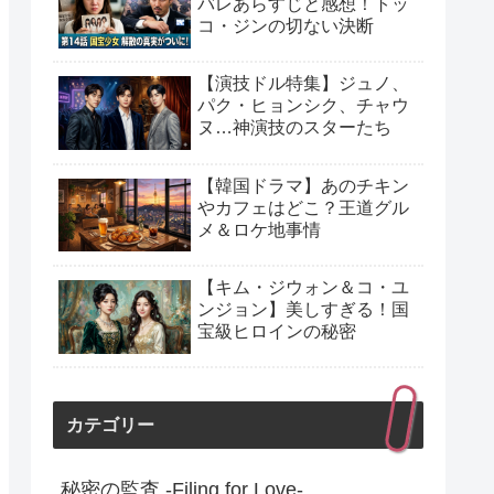
バレあらすじと感想！トッ
コ・ジンの切ない決断
【演技ドル特集】ジュノ、
パク・ヒョンシク、チャウ
ヌ…神演技のスターたち
【韓国ドラマ】あのチキン
やカフェはどこ？王道グル
メ＆ロケ地事情
【キム・ジウォン＆コ・ユ
ンジョン】美しすぎる！国
宝級ヒロインの秘密
カテゴリー
秘密の監査 -Filing for Love-