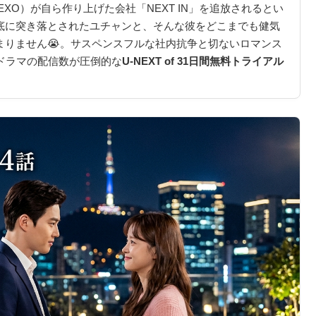
XO）が自ら作り上げた会社「NEXT IN」を追放されるとい
底に突き落とされたユチャンと、そんな彼をどこまでも健気
まりません😭。サスペンスフルな社内抗争と切ないロマンス
ドラマの配信数が圧倒的な
U-NEXT of 31日間無料トライアル