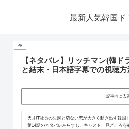
最新人気韓国ド
PR
​【ネタバレ】リッチマン(韓ド
と結末・日本語字幕での視聴方
記事内に広
天才IT社長の失脚と切ない恋が大きく動き出す韓国
第14話のネタバレあらすじ、キャスト、見どころを徹