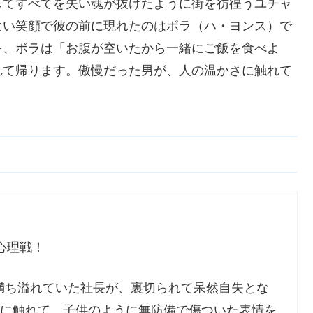
してすべてを失い魂が抜けたように街を彷徨うユチャ
ない笑顔で彼の前に現れたのはボラ（ハ・ヨンス）で
を、ボラは「お腹が空いたから一緒にご飯を食べよ
れて帰ります。傲慢だった男が、人の温かさに触れて
心理戦！
満ち溢れていた社長が、裏切られて呆然自失とな
に触れて、子供のように無防備で傷ついた表情を