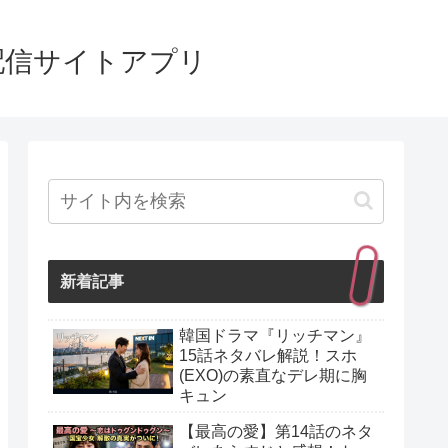
配信サイトアプリ
新着記事
韓国ドラマ『リッチマン』
15話ネタバレ解説！スホ
(EXO)の素直なデレ期に胸
キュン
【最高の愛】第14話のネタ