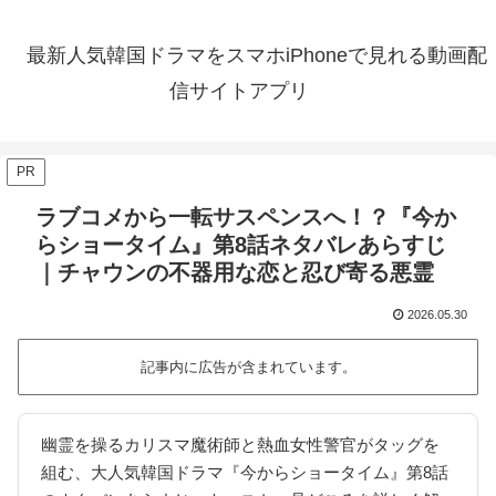
最新人気韓国ドラマをスマホiPhoneで見れる動画配
信サイトアプリ
PR
ラブコメから一転サスペンスへ！？『今か
らショータイム』第8話ネタバレあらすじ
｜チャウンの不器用な恋と忍び寄る悪霊
2026.05.30
記事内に広告が含まれています。
幽霊を操るカリスマ魔術師と熱血女性警官がタッグを
組む、大人気韓国ドラマ『今からショータイム』第8話