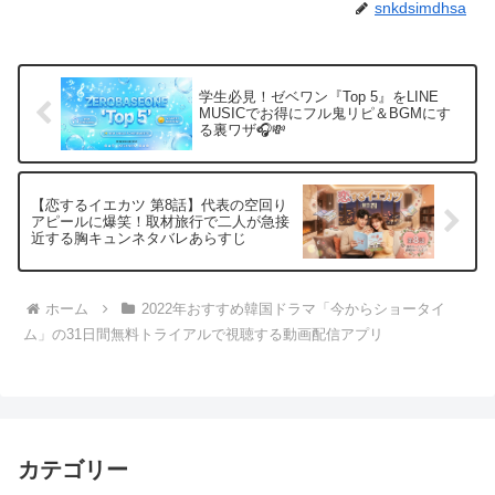
snkdsimdhsa
学生必見！ゼベワン『Top 5』をLINE
MUSICでお得にフル鬼リピ＆BGMにす
る裏ワザ🎧💸
【恋するイエカツ 第8話】代表の空回り
アピールに爆笑！取材旅行で二人が急接
近する胸キュンネタバレあらすじ
ホーム
2022年おすすめ韓国ドラマ「今からショータイ
ム」の31日間無料トライアルで視聴する動画配信アプリ
カテゴリー