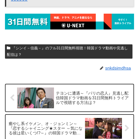
『シンイ－信義－』のフル31日間無料視聴！韓国ドラマ動画や見逃し
配信は？
snkdsimdhsa
テヨンに遭遇～『パリの恋人』見逃し配
信韓国ドラマ動画を31日間無料トライア
ルで視聴する方法は？
癒やし系イケメン、オ・ジョンミン～
『恋するシャイニング★スター ～気にな
る彼は星いくつ!?～』の韓国ドラマ動画
を31日間無料トライアルで見られる動画