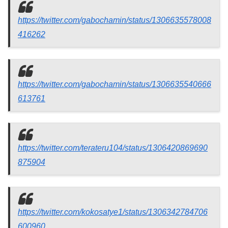
https://twitter.com/gabochamin/status/1306635578008
416262
https://twitter.com/gabochamin/status/1306635540666
613761
https://twitter.com/terateru104/status/1306420869690
875904
https://twitter.com/kokosatye1/status/1306342784706
600960