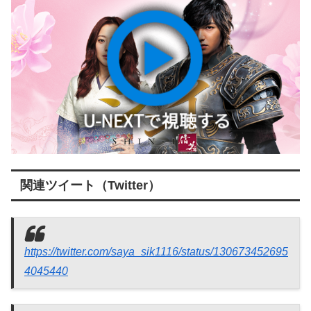
関連ツイート（Twitter）
https://twitter.com/saya_sik1116/status/130673452695
4045440