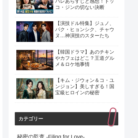
バレあらすじと感想！トッ
コ・ジンの切ない決断
【演技ドル特集】ジュノ、
パク・ヒョンシク、チャウ
ヌ…神演技のスターたち
【韓国ドラマ】あのチキン
やカフェはどこ？王道グル
メ＆ロケ地事情
【キム・ジウォン＆コ・ユ
ンジョン】美しすぎる！国
宝級ヒロインの秘密
カテゴリー
秘密の監査 -Filing for Love-