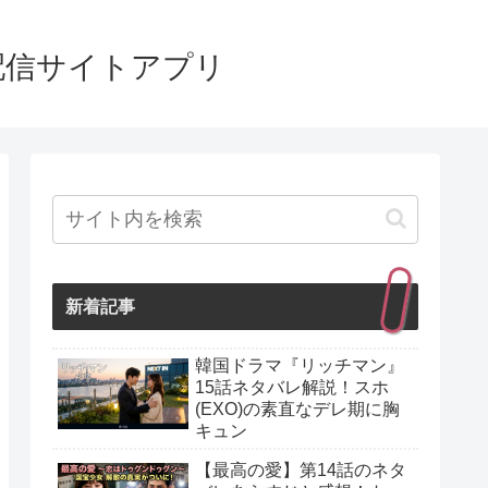
配信サイトアプリ
新着記事
韓国ドラマ『リッチマン』
15話ネタバレ解説！スホ
(EXO)の素直なデレ期に胸
キュン
【最高の愛】第14話のネタ