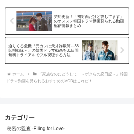
契約更新！『初対面だけど愛してます』
のオススメ韓国ドラマ動画見られる動画
配信情報まとめ
迫りくる危機『元カレは天才詐欺師～38
師機動隊～』の韓国ドラマ動画を31日間
無料トライアルでフル視聴する方法
ホーム
『家族なのにどうして ～ボクらの恋日記～』韓国
ドラマ動画を見られるおすすめのVODはこれだ！
カテゴリー
秘密の監査 -Filing for Love-