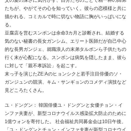
父の愛の深さに気付かず、自分たちのことで精一杯の姉弟
たちが、やがてその心を知っていく。彼らの恋模様と共に
描かれる、コミカルで時に切ない物語に胸がいっぱいにな
る。
豆腐店を営むスンボンは余命3カ月と診断され、結婚する
気のない秘書の長女ガンシム、エリート医師だが自己中心
的な長男ガンジェ、就職浪人の末弟タルボンら子供たちの
行く末が心配になる。スンボンは病気を隠したまま、彼ら
に対して「親不孝訴訟」を起こす。
末っ子を演じたZE:Aのヒョンシクと若手注目俳優のソ・
ガンジュンの競演、キム・サンギョンのコメディ演技など
見どころたくさん。
ユ・ドングン： 韓国俳優ユ・ドングンと女優チョン・イ
ンファ夫妻が、新型コロナウイルス感染拡大防止のために
1億ウォンを寄付した。 社会福祉共同募金会は10日午後、
「ユ・ドングンとチョン・インファ夫妻が新型コロナウイ