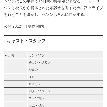
ヘソンはこの事件で15日間の停学処分となる。一方、ユ
ジンは校長から提示された示談金を返すために路上ライブ
を行うことを決意し、ヘソンもそれに同意する。
公開:2012年 | 制作:韓国
キャスト・スタッフ
■ 出演
カン・ソラ
チョン・ジヌン
ジヨン
ＪＢ
ヒョリン
パク・ソジュン
ユ・ソヨン
キム・ジス