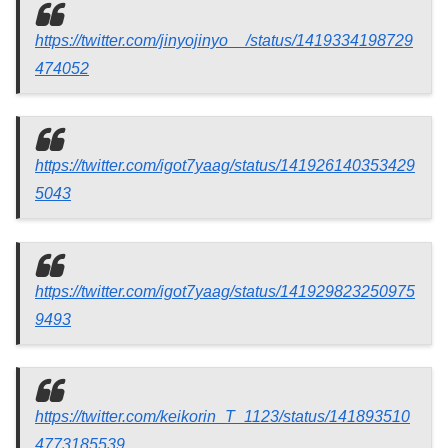
https://twitter.com/jinyojinyo__/status/1419334198729
474052
https://twitter.com/igot7yaag/status/141926140353429
5043
https://twitter.com/igot7yaag/status/141929823250975
9493
https://twitter.com/keikorin_T_1123/status/141893510
4773185539