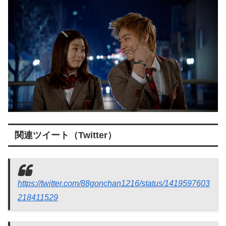
関連ツイート（Twitter）
https://twitter.com/88gonchan1216/status/1419597603
218411529