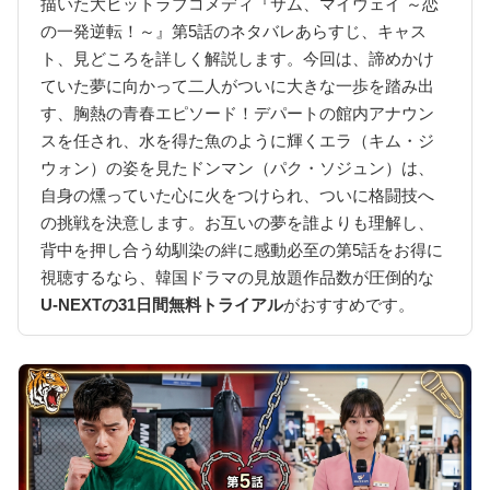
描いた大ヒットラブコメディ『サム、マイウェイ ～恋
の一発逆転！～』第5話のネタバレあらすじ、キャス
ト、見どころを詳しく解説します。今回は、諦めかけ
ていた夢に向かって二人がついに大きな一歩を踏み出
す、胸熱の青春エピソード！デパートの館内アナウン
スを任され、水を得た魚のように輝くエラ（キム・ジ
ウォン）の姿を見たドンマン（パク・ソジュン）は、
自身の燻っていた心に火をつけられ、ついに格闘技へ
の挑戦を決意します。お互いの夢を誰よりも理解し、
背中を押し合う幼馴染の絆に感動必至の第5話をお得に
視聴するなら、韓国ドラマの見放題作品数が圧倒的な
U-NEXTの31日間無料トライアル
がおすすめです。