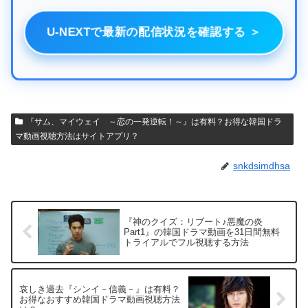
U-NEXTで最新の配信状況を確認する ＞
『サム、マイウェイ ～恋の一発逆転！～』は有料？お得な韓国ドラ
マ動画視聴方法はサイトアプリ？
snkdsimdhsa
『神のクイズ：リブート♪悪魔の炎
Part1』の韓国ドラマ動画を31日間無料
トライアルでフル視聴する方法
哀しき過去『シンイ－信義－』は有料？
お得なおすすめ韓国ドラマ動画視聴方法