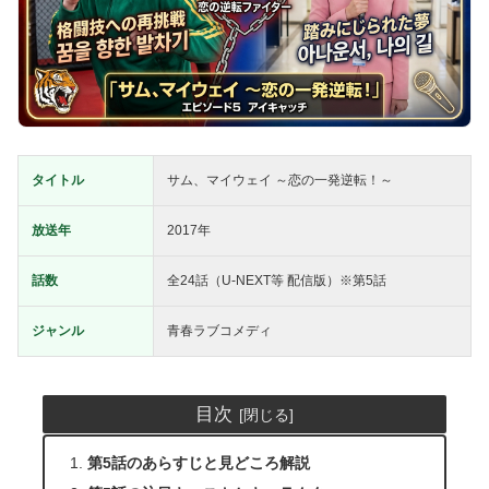
タイトル
サム、マイウェイ ～恋の一発逆転！～
放送年
2017年
話数
全24話（U-NEXT等 配信版）※第5話
ジャンル
青春ラブコメディ
目次
第5話のあらすじと見どころ解説