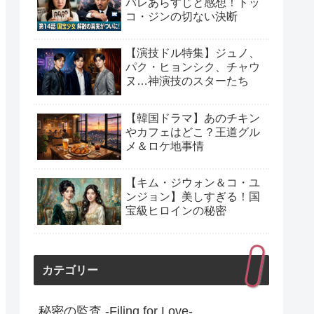
バレあらすじと感想！トッ
コ・ジンの切ない決断
【演技ドル特集】ジュノ、
パク・ヒョンシク、チャウ
ヌ…神演技のスターたち
【韓国ドラマ】あのチキン
やカフェはどこ？王道グル
メ＆ロケ地事情
【キム・ジウォン＆コ・ユ
ンジョン】美しすぎる！国
宝級ヒロインの秘密
カテゴリー
秘密の監査 -Filing for Love-