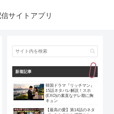
配信サイトアプリ
新着記事
韓国ドラマ『リッチマン』
15話ネタバレ解説！スホ
(EXO)の素直なデレ期に胸
キュン
【最高の愛】第14話のネタ