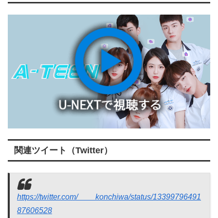
関連ツイート（Twitter）
https://twitter.com/____konchiwa/status/13399796491
87606528