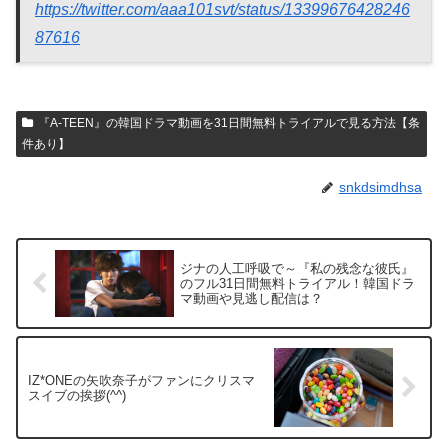
https://twitter.com/aaa101svt/status/13399676428246
87616
『A-TEEN』の韓国ドラマ動画を31日間無料トライアルで見る方法【条
件あり】
snkdsimdhsa
ジナの人工呼吸で～『私の残念な彼氏』
のフル31日間無料トライアル！韓国ドラ
マ動画や見逃し配信は？
IZ*ONEの矢吹奈子がファンにクリスマ
スイブの挨拶(^^)