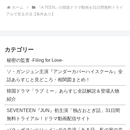
ホーム
『A-TEEN』の韓国ドラマ動画を31日間無料トライ
アルで見る方法【条件あり】
カテゴリー
秘密の監査 -Filing for Love-
ソ・ガンジュン主演『アンダーカバーハイスクール』全
話あらすじと見どころ・相関図まとめ！
韓国ドラマ「ラブ ミー」あらすじ全話解説＆登場人物
紹介
SEVENTEEN『JUN』初主演「独占おとぎ話」31日間
無料トライアル！ドラマ動画配信サイト
パク・ボヨン☆ソ・イングク共演「ある日、私の家の玄