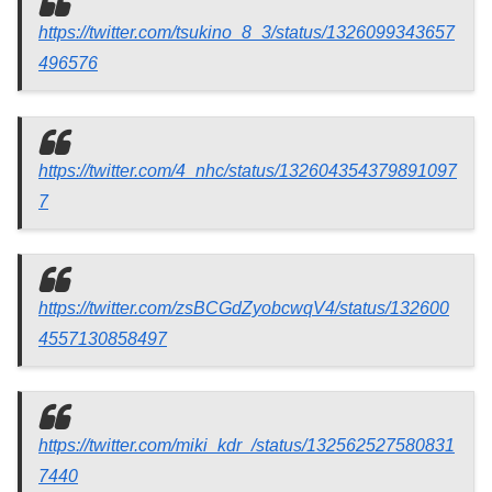
https://twitter.com/tsukino_8_3/status/1326099343657
496576
https://twitter.com/4_nhc/status/132604354379891097
7
https://twitter.com/zsBCGdZyobcwqV4/status/132600
4557130858497
https://twitter.com/miki_kdr_/status/132562527580831
7440