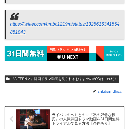
https://twitter.com/umbc1219m/status/1325616341554
851843
『A-TEEN２』韓国ドラマ動画を見られるおすすめのVODはこれだ！
snkdsimdhsa
ライバルのヘミとの～『私の残念な彼
氏』の人気韓国ドラマ動画を31日間無料
トライアルで見る方法【条件あり】