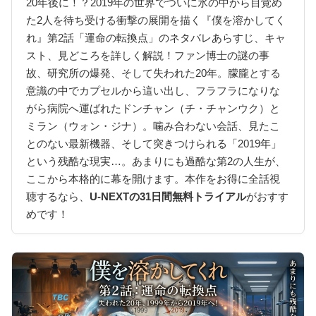
20年後に！？2019年の世界でついに氷の中から目覚め
た2人を待ち受ける衝撃の展開を描く『僕を溶かしてく
れ』第2話「運命の転換点」のネタバレあらすじ、キャ
スト、見どころを詳しく解説！ファン博士の謎の事
故、研究所の爆発、そして失われた20年。朦朧とする
意識の中でカプセルから這い出し、フラフラになりな
がら病院へ運ばれたドンチャン（チ・チャンウク）と
ミラン（ウォン・ジナ）。噛み合わない会話、見たこ
とのない最新機器、そして突きつけられる「2019年」
という残酷な現実…。あまりにも過酷な第2の人生が、
ここから本格的に幕を開けます。本作をお得に全話視
聴するなら、
U-NEXTの31日間無料トライアル
がおすす
めです！