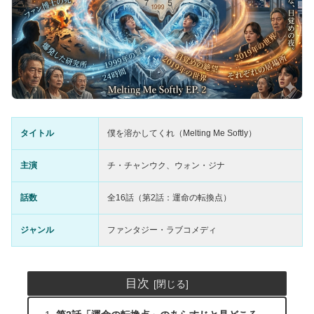
タイトル
僕を溶かしてくれ（Melting Me Softly）
主演
チ・チャンウク、ウォン・ジナ
話数
全16話（第2話：運命の転換点）
ジャンル
ファンタジー・ラブコメディ
目次