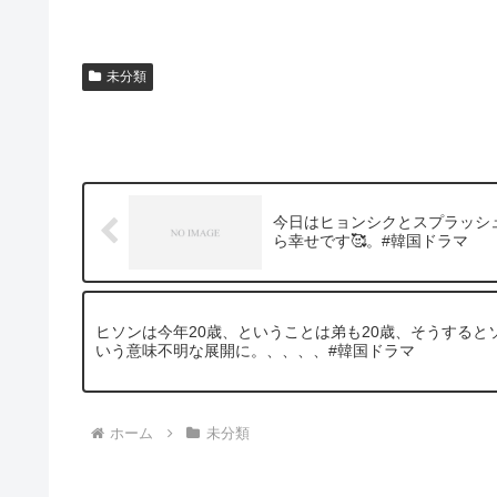
未分類
今日はヒョンシクとスプラッシュ
ら幸せです🥰。#韓国ドラマ
ヒソンは今年20歳、ということは弟も20歳、そうする
いう意味不明な展開に。、、、、#韓国ドラマ
ホーム
未分類