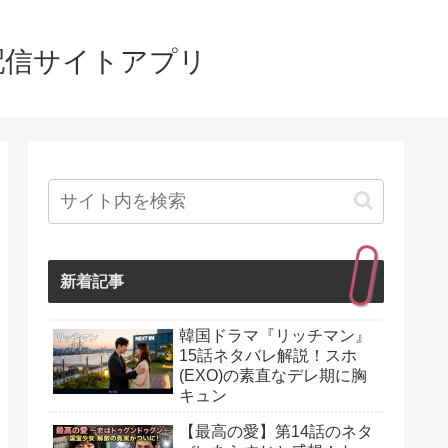
配信サイトアプリ
新着記事
韓国ドラマ『リッチマン』
15話ネタバレ解説！スホ
(EXO)の素直なデレ期に胸
キュン
【最高の愛】第14話のネタ