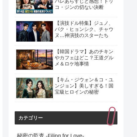
バレあらすじと感想！トッ
コ・ジンの切ない決断
【演技ドル特集】ジュノ、
パク・ヒョンシク、チャウ
ヌ…神演技のスターたち
【韓国ドラマ】あのチキン
やカフェはどこ？王道グル
メ＆ロケ地事情
【キム・ジウォン＆コ・ユ
ンジョン】美しすぎる！国
宝級ヒロインの秘密
カテゴリー
秘密の監査 -Filing for Love-