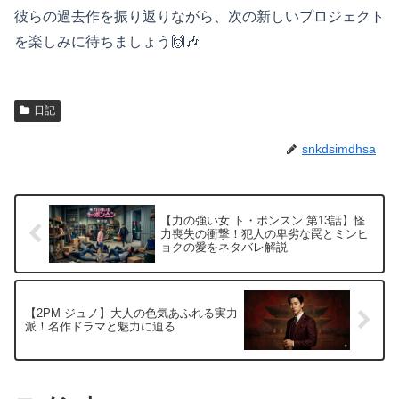
彼らの過去作を振り返りながら、次の新しいプロジェクト
を楽しみに待ちましょう🙌🎶
日記
snkdsimdhsa
【力の強い女 ト・ボンスン 第13話】怪
力喪失の衝撃！犯人の卑劣な罠とミンヒ
ョクの愛をネタバレ解説
【2PM ジュノ】大人の色気あふれる実力
派！名作ドラマと魅力に迫る