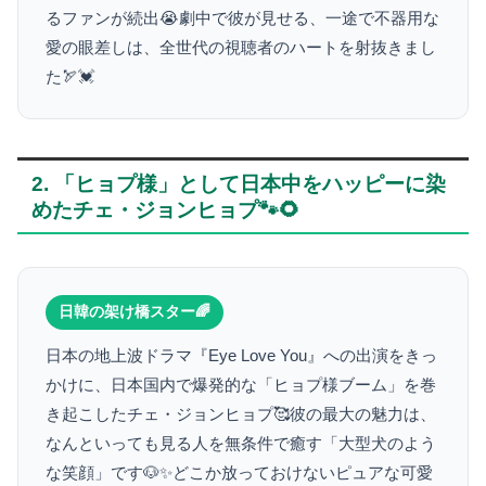
るファンが続出😭劇中で彼が見せる、一途で不器用な
愛の眼差しは、全世代の視聴者のハートを射抜きまし
た🏹💓
2. 「ヒョプ様」として日本中をハッピーに染
めたチェ・ジョンヒョプ🐾🌻
日韓の架け橋スター🌈
日本の地上波ドラマ『Eye Love You』への出演をきっ
かけに、日本国内で爆発的な「ヒョプ様ブーム」を巻
き起こしたチェ・ジョンヒョプ🥰彼の最大の魅力は、
なんといっても見る人を無条件で癒す「大型犬のよう
な笑顔」です🐶✨どこか放っておけないピュアな可愛