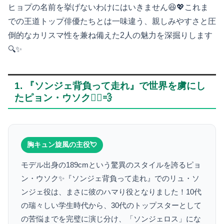
ヒョプの名前を挙げないわけにはいきません😆💖これま
での王道トップ俳優たちとは一味違う、親しみやすさと圧
倒的なカリスマ性を兼ね備えた2人の魅力を深掘りします
🔍✨
1. 『ソンジェ背負って走れ』で世界を虜にし
たピョン・ウソク🏃‍♂️💨
胸キュン旋風の主役💘
モデル出身の189cmという驚異のスタイルを誇るピョ
ン・ウソク✨『ソンジェ背負って走れ』でのリュ・ソ
ンジェ役は、まさに彼のハマり役となりました！10代
の瑞々しい学生時代から、30代のトップスターとして
の苦悩までを完璧に演じ分け、「ソンジェロス」にな